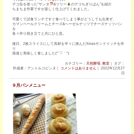
デコ缶を使った“サンタ
&ツリー
のデコちぎりぱん”を紹介
ちまちま作業ですが楽しく仕上げてくれました。
可愛くて試食ランチですぐ食べてしまう事がどうしても出来ず、
カマンベールクリームとチーズ&ヘーゼルナッツでチーズナッツパン
を
各々作り焼き立てと共にひと息。
後日、2枚スライスにして具材を半々に挟んだXmasサンドイッチを作
り
孫達と美味しく食しました(*´▽｀*)
カテゴリー：
天然酵母
,
教室
｜ タグ：
作成者：アントルコピンヌ｜
コメントはありません
｜ 2022年12月27
日
９月パンメニュー