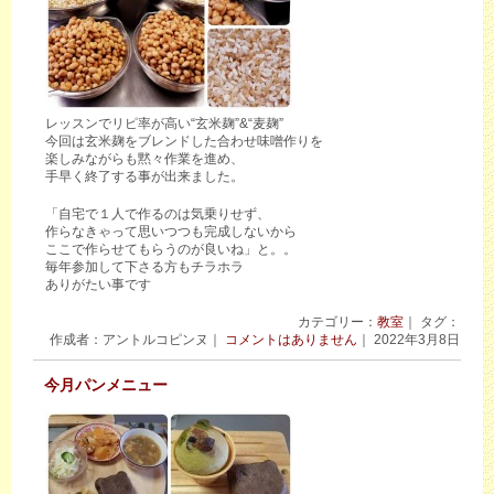
レッスンでリピ率が高い“玄米麹”&“麦麹”
今回は玄米麹をブレンドした合わせ味噌作りを
楽しみながらも黙々作業を進め、
手早く終了する事が出来ました。
「自宅で１人で作るのは気乗りせず、
作らなきゃって思いつつも完成しないから
ここで作らせてもらうのが良いね」と。。
毎年参加して下さる方もチラホラ
ありがたい事です
カテゴリー：
教室
｜ タグ：
作成者：アントルコピンヌ｜
コメントはありません
｜ 2022年3月8日
今月パンメニュー