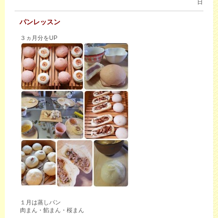
日
パンレッスン
３ヵ月分をUP
１月は蒸しパン
肉まん・餡まん・桜まん