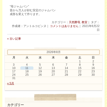
“苺ジャムパン”
昔から万人が好む安定のジャムパン
成形を変えて作ります。
カテゴリー：
天然酵母
,
教室
｜ タグ：
作成者：アントルコピンヌ｜
コメントはありません
｜ 2021年6月22
日
« 古い記事
2026年8月
月
火
水
木
金
土
日
1
2
3
4
5
6
7
8
9
10
11
12
13
14
15
16
17
18
19
20
21
22
23
24
25
26
27
28
29
30
31
« 5月
カテゴリー