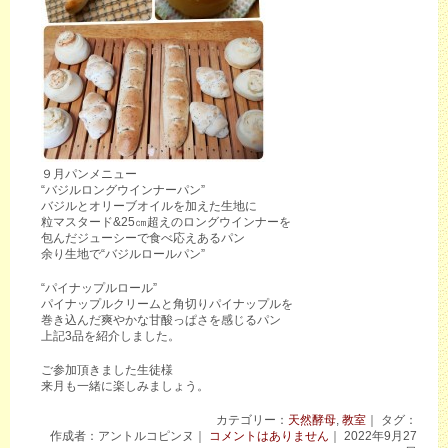
９月パンメニュー
“バジルロングウインナーパン”
バジルとオリーブオイルを加えた生地に
粒マスタード&25㎝超えのロングウインナーを
包んだジューシーで食べ応えあるパン
余り生地で“バジルロールパン”
“パイナップルロール”
パイナップルクリームと角切りパイナップルを
巻き込んだ爽やかな甘酸っぱさを感じるパン
上記3品を紹介しました。
ご参加頂きました生徒様
来月も一緒に楽しみましょう。
カテゴリー：
天然酵母
,
教室
｜ タグ：
作成者：アントルコピンヌ｜
コメントはありません
｜ 2022年9月27