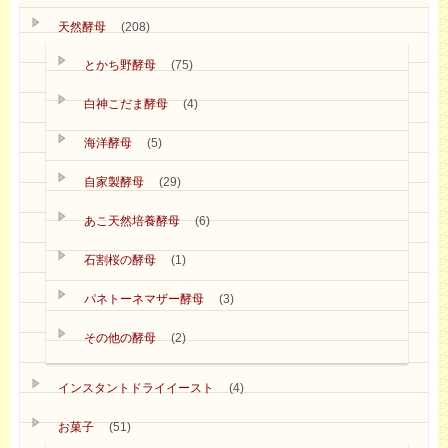
天然酵母
(208)
とかち野酵母
(75)
白神こだま酵母
(4)
海洋酵母
(5)
自家製酵母
(29)
あこ天然培養酵母
(6)
石割桜の酵母
(1)
パネトーネマザー酵母
(3)
その他の酵母
(2)
インスタントドライイースト
(4)
お菓子
(51)