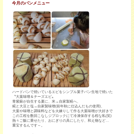
今月のパンメニュー
ハードパンで焼いているエピをシンプル菓子パン生地で焼いた
〝大葉味噌＆チーズエピ〟
青紫蘇が自生する夏に、米→自家製糀へ、
糀と大豆と塩→自家製味噌(前年秋に仕込んだもの使用)、
大葉や味噌と調味料などを火練りして作る大葉味噌が大好きで
この工程を数回こなしジプロックにて冷凍保存する程な私(笑)
熱々ご飯に乗せたり、おにぎりの具にしたり、和え物など…
重宝するんです～。