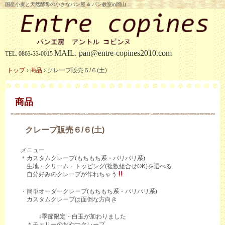
国産小麦と天然酵母の小さなパン屋 & パン教室in岡山
MAIL.
pan@entre-copines2010.com
TEL.
0863-33-0015
トップ
›
商品
›
クレープ販売６/６(土)
商品
クレープ販売６/６(土)
メニュー
＊カスタムクレープ(もちもち系・パリパリ系)
生地・クリーム・トッピング(複数組合せOK)を選べる
自分好みのクレープが作れちゃう
・簡単オーダークレープ(もちもち系・パリパリ系)
カスタムクレープは面倒な方向き
↓季節限定・白玉が加わりました
＊チェリーのおやつクレープ