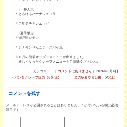
↓一番人気
＊とろけるバナナショコラ
＊ご馳走チキンエッグ
↓夏季限定
＊瀬戸田レモン
＊シナモンりんごチーズパイ風
※６月の簡単オーダーメニューが出来ました。
新しくなったクレープメニューもご賞味くださいね♪
カテゴリー：｜
コメントはありません
｜ 2026年6月4日
«
パン＆クレープ販売 ６/５(金)
道の駅みやま公園 5/6(土)
»
コメントを残す
メールアドレスが公開されることはありません。
*
が付いている欄は必須
項目です