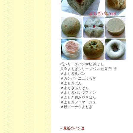
桜シリーズパンsetが終了し
只今よもぎシリーズパンset発売中!!
＃よもぎ食パン
＃カンパーニュよもぎ
＃よもぎぱん
＃よもぎあんぱん
＃よもぎパンマフィン
＃よもぎ餡おやきぱん
＃よもぎフロマージュ
＃焼ドーナツよもぎ
«
最近のパン達