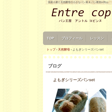
国産小麦と天然酵母の小さなパン屋 & パン教室in岡山
TOP
プロフィール
レッスン
トップ
›
天然酵母
›
よもぎシリーズパンset
ブログ
よもぎシリーズパンset